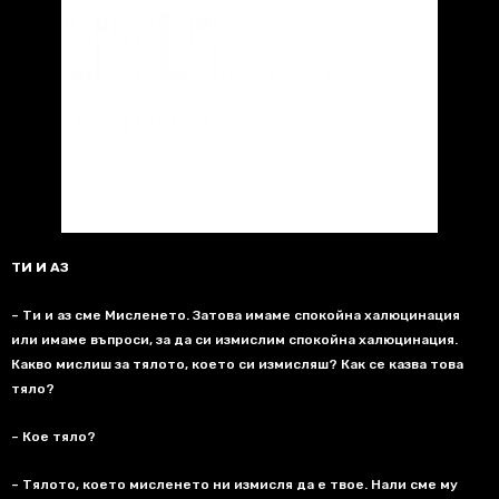
ТИ И АЗ
– Ти и аз сме Мисленето
.
Затова имаме спокойна халюцинация
или имаме въпроси
,
за да си измислим спокойна халюцинация
.
Какво мислиш за тялото
,
което си измисляш
?
Как се казва това
тяло
?
– Кое тяло
?
– Тялото
,
което мисленето ни измисля да е твое
.
Нали сме му