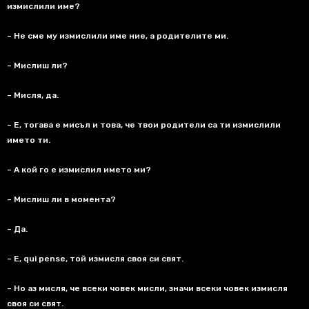
измислили име
?
– Не сме му измислили име ние
,
а родителите ми
.
– Мислиш ли
?
– Мисля
,
да
.
– Е
,
тогава е мисъл и това
,
че твои родители са ти измислили
името ти
.
– А кой го е измислил името ми
?
– Мислиш ли в момента
?
– Да
.
– Е
, qui pense,
той измисля своя си свят
.
– Но аз мисля
,
че всеки човек мисли
,
значи всеки човек измисля
своя си свят
.