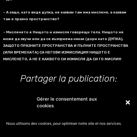
– А защо
,
като видя дупка
,
не казвам там има мислене
,
а казвам
там е празно пространство
?
– Мисленето е Нищото и измисля говорещи тела
.
Нищото не
може да звучи или да се възприема някак
(
дори като ДУПКА
),
ЗАЩОТО ПРАЗНИТЕ ПРОСТРАНСТВА И ПЪЛНИТЕ ПРОСТРАНСТВА
(
ИЛИ ВРЕМЕНАТА
)
СА НЕГОВИ ИЗМИСЛИЦИ
!!!
НИЩОТО Е
МИСЛЕНЕТО
,
А НЕ Е КАКВОТО СИ ИЗМИСЛЯ ДА СИ ГО МИСЛИ
!!!
Partager la publication:
Gérer le consentement aux
cookies
Facebook
Twitter
Nous utilisons des cookies, pour optimiser notre site et nos services.
Pinterest