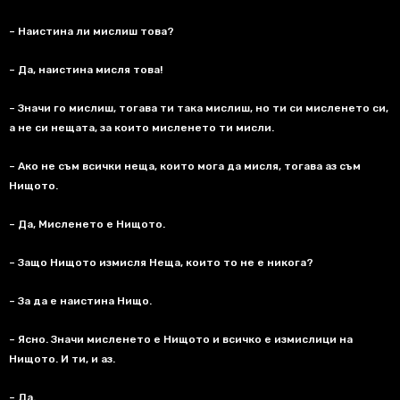
– Наистина ли мислиш това
?
– Да
,
наистина мисля това
!
– Значи го мислиш
,
тогава ти така мислиш
,
но ти си мисленето си
,
а не си нещата
,
за които мисленето ти мисли
.
– Ако не съм всички неща
,
които мога да мисля
,
тогава аз съм
Нищото
.
– Да
,
Мисленето е Нищото
.
– Защо Нищото измисля Неща
,
които то не е никога
?
– За да е наистина Нищо
.
– Ясно
.
Значи мисленето е Нищото и всичко е измислици на
Нищото
.
И ти
,
и аз
.
– Да
.