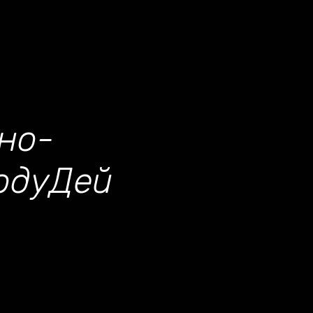
но-
одуДей