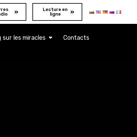
vres
Lecture en
udio
ligne
g sur les miracles
Contacts