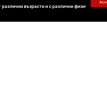
Acc
т различни възрасти и с различни физически да
ъзможност за самостоятелна работа всеки ден 
СТРЕМЕЖИ
:
тялото с нови методи без болка
 всякакъв характер чрез физическо и емоциона