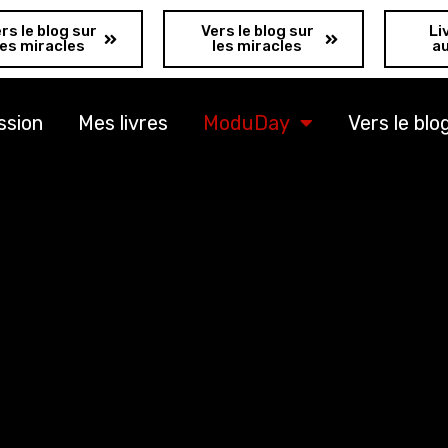
rs le blog sur
Vers le blog sur
Li
les miracles
les miracles
a
ssion
Mes livres
ModuDay
Vers le blo