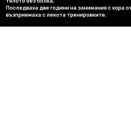
тялото без болка
.
Последваха две години на занимания с хора о
възприемаха с лекота тренировките
.
Заповядайте на обучение
,
което ще ви даде в
–
физическо самоосъзнаване и подготовка на 
–
придобиване на увереност за спорт и танци
–
възможност за преодоляване на негативи от
–
хармония и усъвършенстване