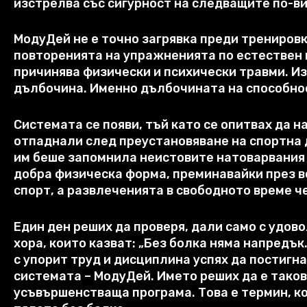
изстрелва със сигурност на следващите по-в
МодуДей не е точно загрявка преди трениров
повторенията на упражненията по естествен 
причинява физически и психически травми
.
Из
дълбочина
.
Именно дълбочината на способнос
Системата се появи
,
тъй като се опитвах да 
отпаднали след преустановяване на спортна
им беше запомнила неистовите натоварвания
добра физическа форма
,
преминавайки през в
спорт
,
а развлеченията в свободното време ч
Един ден реших да проверя
,
дали само с удово
хора
,
които казват
:
„Без болка няма напредък
с упорит труд и дисциплина успях да постигн
системата – МодуДей
.
Името реших да е таков
усъвършенстваща програма
.
Това е термин
,
к