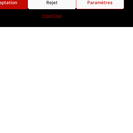
eptation
Rejet
Paramètres
нни
.
Всички – от
7
до 70-годишна възраст –
{Titre}
{Titre}
в домашни условия
.
лно здраве