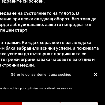
а здравите си основи
.
едване на състоянието на тялото
.
В
жение при всеки следващ оборот
,
без това да
върде заблуждаващо
,
защото напредвате в
спешен старт
.
го травми
.
Виждах хора
,
които изглеждаха
им бяха забравили всички успехи
,
а психиката
биха успели да възвърнат предишната си
те грижи ограничаваха часовете за отдих и
лектронни медии
.
Gérer le consentement aux cookies
ефект
,
какъвто достигат някои спортуващи
те си
.
Поставих си два месеца срок
,
през който
 година окончателно завърших и наименувах
ns des cookies, pour optimiser notre site et nos services.
здаването на тази рехабилитационна
,
чно този стил на живот и подготовка на