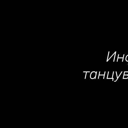
Ин
танцу