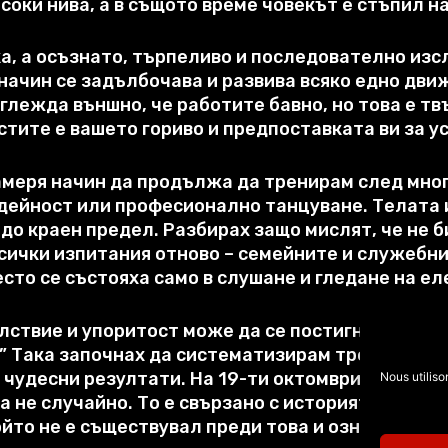
исоки нива
,
а в същото време човекът е стъпил н
ка
,
а осъзнато
,
търпеливо и последователно изсл
начин се задълбочава и развива всяко едно дви
глежда външно
,
че работите бавно
,
но това е т
тите е вашето гориво и предпоставката ви за у
намеря начин да продължа да тренирам след мно
 дейност или професионално танцуване
.
Телата 
 до краен предел
.
Разбирах защо мислят
,
че не 
сички изпитания отново – семейните и служебни
есто се състояха само в слушане и гледане на е
лствие и упоритост може да се постигне добър 
.” Така започнах да систематизирам тренировки
а чудесни резултати
.
На 19-ти октомври 2011-та
Nous utiliso
а не случайно
.
То е свързано с историята на съ
ойто не е съществувал преди това и означава то