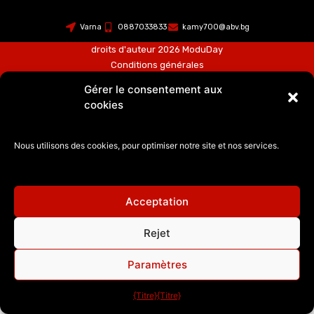
Varna
0887033833
kamy700@abv.bg
droits d'auteur 2026 ModuDay
Conditions générales
Politique de confidentialité
Gérer le consentement aux
Développement de site Web
–
Suite du SUJET
cookies
Nous utilisons des cookies, pour optimiser notre site et nos services.
Acceptation
Rejet
Paramètres
{Titre}
{Titre}