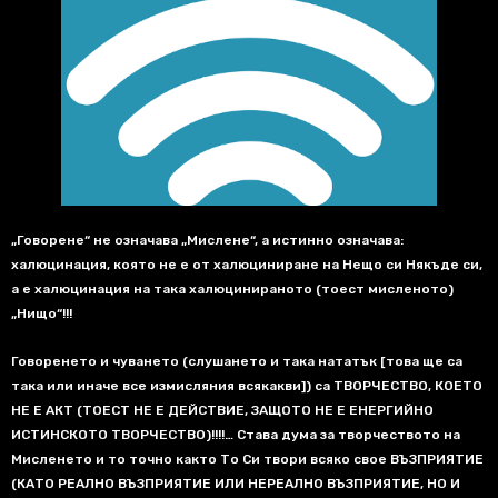
„Говорене“ не означава „Мислене“, а истинно означава:
халюцинация, която не е от халюциниране на Нещо си Някъде си,
а е халюцинация на така халюцинираното (тоест мисленото)
„Нищо“!!!
Говоренето и чуването (слушането и така нататък [това ще са
така или иначе все измисляния всякакви]) са ТВОРЧЕСТВО, КОЕТО
НЕ Е АКТ (ТОЕСТ НЕ Е ДЕЙСТВИЕ, ЗАЩОТО НЕ Е ЕНЕРГИЙНО
ИСТИНСКОТО ТВОРЧЕСТВО)!!!!… Става дума за творчеството на
Мисленето и то точно както То Си твори всяко свое ВЪЗПРИЯТИЕ
(КАТО РЕАЛНО ВЪЗПРИЯТИЕ ИЛИ НЕРЕАЛНО ВЪЗПРИЯТИЕ, НО И