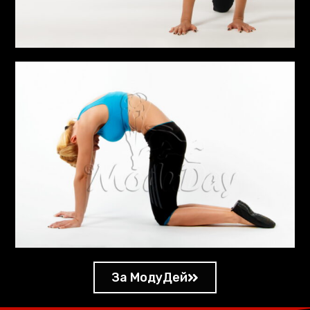
За МодуДей