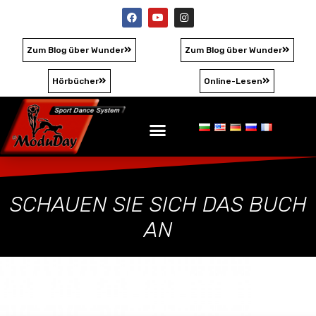
Zum
F
Y
I
a
o
n
Inhalt
c
u
s
springen
e
t
t
Zum Blog über Wunder
b
u
a
Zum Blog über Wunder
o
b
g
o
e
r
k
a
Hörbücher
Online-Lesen
m
SCHAUEN SIE SICH DAS BUCH
AN